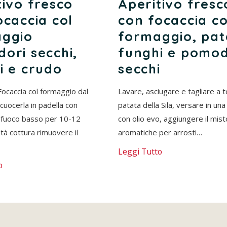
tivo fresco
Aperitivo fresc
ocaccia col
con focaccia co
ggio
formaggio, pat
ori secchi,
funghi e pomod
i e crudo
secchi
Focaccia col formaggio dal
Lavare, asciugare e tagliare a t
cuocerla in padella con
patata della Sila, versare in una
 fuoco basso per 10-12
con olio evo, aggiungere il mist
tà cottura rimuovere il
aromatiche per arrosti…
Leggi Tutto
o