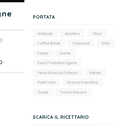
gne
PORTATA
Antipasti
Aperitivo
Cibus
O
Coffee Break
Colazione
Dolci
Eataly
Eventi
O
Expo Produttori Liguria
Festa Focaccia Di Recco
Natale
Piatti Unici
Ricerca Scientifica
Snack
Torneo Ravano
SCARICA IL RICETTARIO