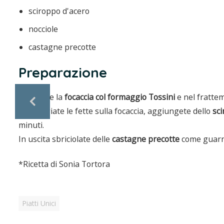
sciroppo d'acero
nocciole
castagne precotte
Preparazione
Infornate la
focaccia col formaggio Tossini
e nel frattem
Poi adagiate le fette sulla focaccia, aggiungete dello
sci
minuti.
In uscita sbriciolate delle
castagne precotte
come guarn
*Ricetta di Sonia Tortora
Piatti Unici