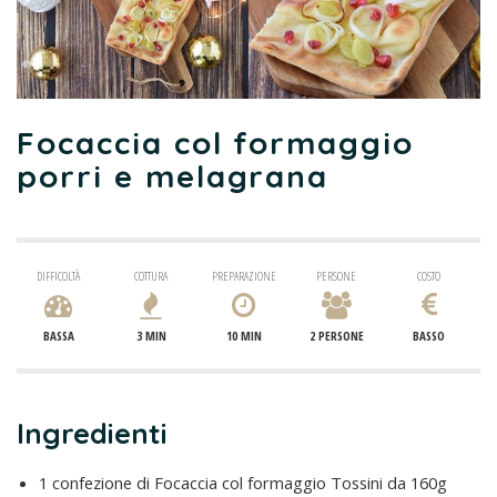
Focaccia col formaggio
porri e melagrana
DIFFICOLTÀ
COTTURA
PREPARAZIONE
PERSONE
COSTO
BASSA
3 MIN
10 MIN
2 PERSONE
BASSO
Ingredienti
1 confezione di Focaccia col formaggio Tossini da 160g