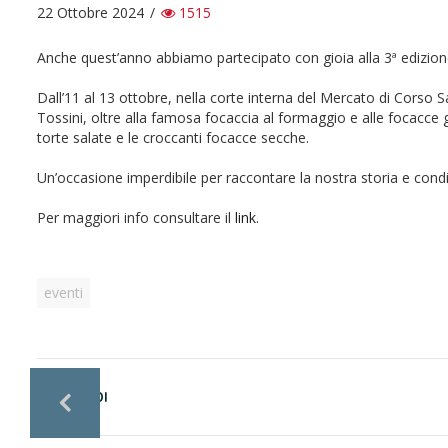
22 Ottobre 2024
/
1515
Anche quest’anno abbiamo partecipato con gioia alla 3ª edizione
Dall’11 al 13 ottobre, nella corte interna del Mercato di Corso S
Tossini, oltre alla famosa focaccia al formaggio e alle focacce g
torte salate e le croccanti focacce secche.
Un’occasione imperdibile per raccontare la nostra storia e condi
Per maggiori info consultare il
link.
eventi
CONDIVIDI