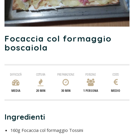
Focaccia col formaggio
boscaiola
DIFFICOLTÀ
COTTURA
PREPARAZIONE
PERSONE
COSTO
MEDIA
20 MIN
30 MIN
1 PERSONA
MEDIO
Ingredienti
160g Focaccia col formaggio Tossini