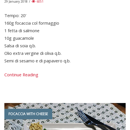
29 January 2018
/
6051
Tempo: 20′
160g focaccia col formaggio
1 fetta di salmone
10g guacamole
Salsa di soia q.b.
Olio extra vergine di oliva q.b.
Semi di sesamo e di papavero q.b.
Continue Reading
FOCACCIA WITH CHEESE